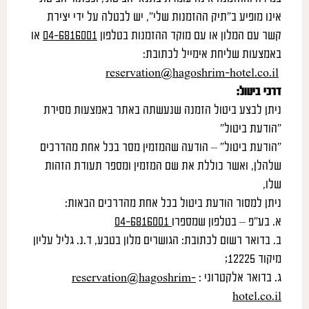
אינו מופיע ב”תיק ההזמנות שלי”, יש לבטלה על ידי יצירת
קשר עם המלון או עם מוקד ההזמנות בטלפון
04-6816001
או
באמצעות שליחת אימייל לכתובת:
reservation@hagoshrim-hotel.co.il
דרכי ביטול
:
ניתן לבצע ביטול הזמנה שנעשתה באתר באמצעות מסירת
“הודעת ביטול”
“הודעת ביטול” – הודעה שהמזמין מסר בכל אחת מהדרכים
שלהלן, ואשר כוללת את שם המזמין ומספר תעודת הזהות
שלו,
ניתן למסור הודעת ביטול בכל אחת מהדרכים הבאות:
א. בע”פ – בטלפון שמספרו
04-6816001
ב. בדואר רשום לכתובת: הגושרים מלון בטבע, ד.נ. גליל עליון
מיקוד 12225;
ג. בדואר אלקטרוני :
reservation@hagoshrim-
hotel.co.il