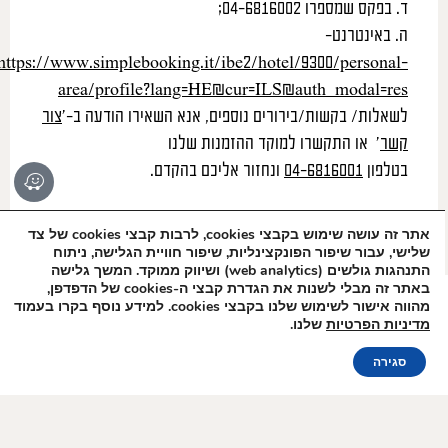
ד. בפקס שמספרו 04-6816002;
ה. באינטרנט-
https://www.simplebooking.it/ibe2/hotel/9300/personal-
area/profile?lang=HE&cur=ILS&auth_modal=res
לשאלות/ בקשות/בירורים נוספים, אנא השאירו הודעה ב-‘
צור
קשר
‘ או התקשרו למוקד ההזמנות שלנו
בטלפון
04-6816001
ונחזור אליכם בהקדם.
אתר זה עושה שימוש בקבצי cookies, לרבות קבצי cookies של צד
שלישי, עבור שיפור הפונקצינליות, שיפור חוויית הגלישה, ניתוח
התנהגות גולשים (web analytics) ושיווק ממוקד. המשך גלישה
הצטרפו לרשימת
באתר זה מבלי לשנות את הגדרת קבצי ה-cookies של הדפדפן,
הדיוור שלנו!
מהווה אישור לשימוש שלנו בקבצי cookies. למידע נוסף בקרו בעמוד
מדיניות הפרטיות
שלנו.
הזמנה אונליין
סגירה