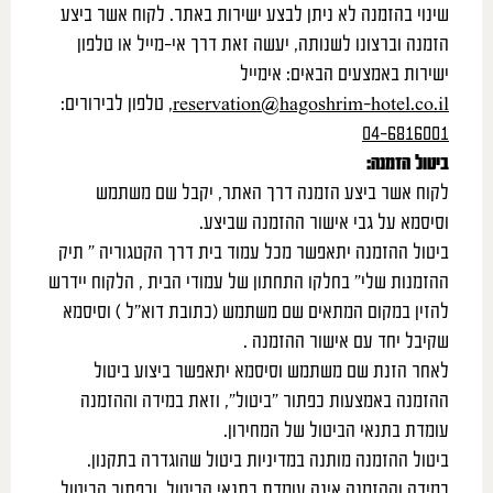
שינוי בהזמנה לא ניתן לבצע ישירות באתר. לקוח אשר ביצע
הזמנה וברצונו לשנותה, יעשה זאת דרך אי-מייל או טלפון
ישירות באמצעים הבאים: אימייל
reservation@hagoshrim-hotel.co.il
, טלפון לבירורים:
04-6816001
ביטול הזמנה
:
לקוח אשר ביצע הזמנה דרך האתר, יקבל שם משתמש
וסיסמא על גבי אישור ההזמנה שביצע.
ביטול ההזמנה יתאפשר מכל עמוד בית דרך הקטגוריה ” תיק
ההזמנות שלי” בחלקו התחתון של עמודי הבית , הלקוח יידרש
להזין במקום המתאים שם משתמש (כתובת דוא”ל ) וסיסמא
שקיבל יחד עם אישור ההזמנה .
לאחר הזנת שם משתמש וסיסמא יתאפשר ביצוע ביטול
ההזמנה באמצעות כפתור “ביטול”, וזאת במידה וההזמנה
עומדת בתנאי הביטול של המחירון.
ביטול ההזמנה מותנה במדיניות ביטול שהוגדרה בתקנון.
במידה וההזמנה אינה עומדת בתנאי הביטול, וכפתור הביטול