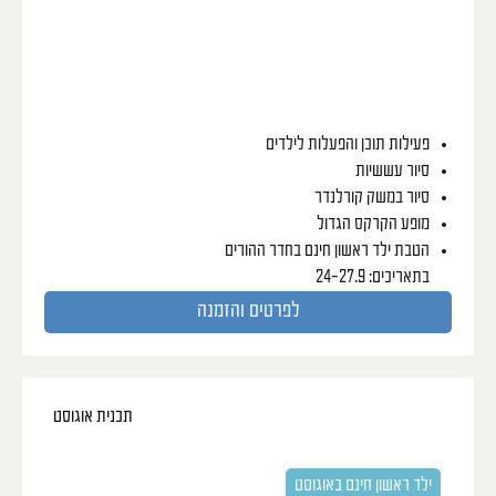
פעילות תוכן והפעלות לילדים
סיור עששיות
סיור במשק קורלנדר
מופע הקרקס הגדול
הטבת ילד ראשון חינם בחדר ההורים
בתאריכים: 24-27.9
לפרטים והזמנה
תכנית אוגוסט
קיץ של הרפתקאות ואוצרות
חופשת קיץ שהיא סיפור פיראטים בין הנחל לבריכה
ילד ראשון חינם באוגוסט