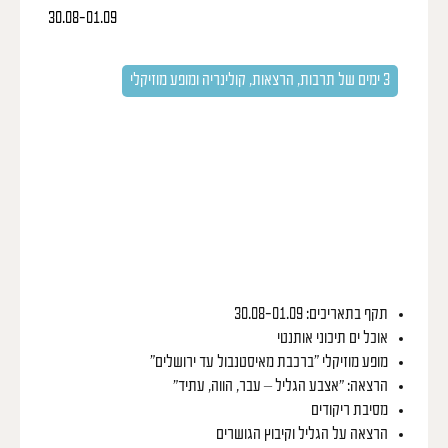
30.08-01.09
תכנית ים תיכונית
בואו לגלות את סוד הקסם של אגן הים התיכון והבלקן
3 ימים של תרבות, הרצאות, קולינריה ומופע מוזיקלי
תקף בתאריכים: 30.08-01.09
אוכל ים תיכוני אותנטי
מופע מוזיקלי “ברכבת מאיסטנבול עד ירושלים”
הרצאה: ״אצבע הגליל – עבר, הווה, עתיד״
מסיבת ריקודים
הרצאה על הגליל וקיבוץ הגושרים