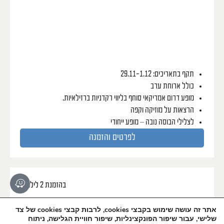
תקף בתאריכים: 29.11-1.12
כולל ארוחת ערב
מופע דרום אמריקאי סוחף בליווי רקדניות ברזילאיות.
הרצאות על מוזיקה וקפה
לצלילי הבוסה נובה – מופע ייחודי
לפרטים והזמנה
בהזמנת 2 לילות
פסטיבל חלום אמריקאי
20-22.12
אתר זה עושה שימוש בקבצי cookies, לרבות קבצי cookies של צד
סדרת ”המדינות שמשנות את כללי המשחק”
שלישי, עבור שיפור הפונקצינליות, שיפור חוויית הגלישה, ניתוח