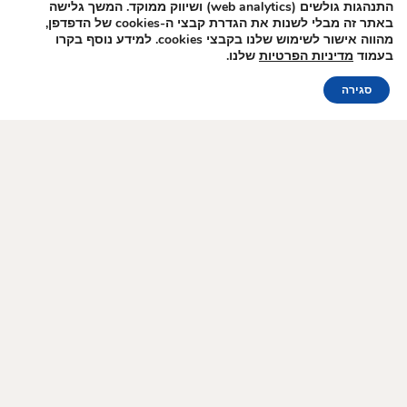
התנהגות גולשים (web analytics) ושיווק ממוקד. המשך גלישה
הצטרפו לרשימת
באתר זה מבלי לשנות את הגדרת קבצי ה-cookies של הדפדפן,
הדיוור שלנו!
מהווה אישור לשימוש שלנו בקבצי cookies. למידע נוסף בקרו
בעמוד
מדיניות הפרטיות
שלנו.
הזמנה אונליין
סגירה
הרצאות, הופעות וקולינריה בהשפעת הדוד סם
ערב מחווה לפרנק סינטרה עם אלי גורנשטיין
3 ימים כולל ארוחות בוקר וערב
בתאריכים: 20-22.12, ראשון עד שלישי.
אין כפל מבצעים
ט.ל.ח
לפרטים