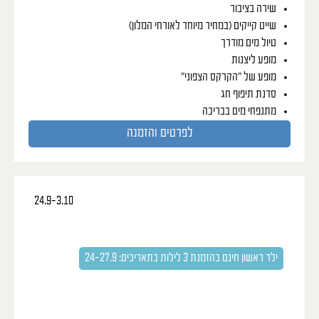
שירה בציבור
שייט קייקים (במחיר מיוחד לאורחי המלון)
טיול מים מודרך
מופע ליצנות
מופע של ״הקרקס הצפוני״
סדנת תיפוף חג
מתנפחי מים בבריכה
לפרטים והזמנה
24.9-3.10
סוכות של סוכריות מהטבע
פעילויות מקוריות וחוויות לכל המשפחה, שימתיקו את החג
ואת השנה
ילד ראשון חינם בהזמנת 3 לילות בתאריכים: 24-27.9