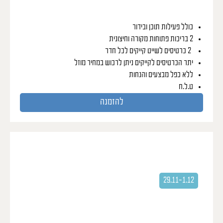
כולל פעילות תוכן ובידור
2 בריכות פתוחות מקורה וחיצונית
2 כרטיסים לשייט קייקים לכל חדר
יתר הכרטיסים לקייקים ניתן לרכוש במחיר מוזל
ללא כפל מבצעים והנחות
ט.ל.ח
להזמנה
פסטיבל ברזיל
שלושה ימים לצלילי הבוסה נובה
29.11-1.12