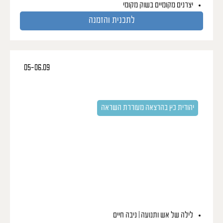
יצרנים מקומיים בשוק מקומי
לתכנית והזמנה
05-06.09
סדרת ״נשים שוברות שגרה״
יומיים של תרבות, קולינריה, יין ונשים בשיתוף עם יקב
טפרברג
יהודית כץ בהרצאה מעוררת השראה
לילה של אש ותנועה | ניבה חיים