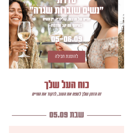
סדרת
״נשים שוברות שגרה״
יומיים של תרבות, קולינריה, יין ונשים
בשיתוף עם יקב טפרברג
05-06.09
להזמנת חבילה
כוח העל שלך
זה הזמן שלך לטפח את הטוב, לרקוד את החיים
שבת 05.09