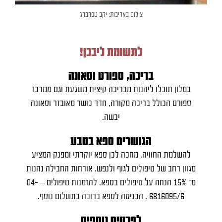
צילום באדיבות: יקב טפרברג
לתשומת ליבכן!
בריכה, ספורט וסאונה
במלון תוכלו ליהנות מבריכה קיצית משגעת וגם ממרכז
ספורט הכולל בריכה מקורה, חדר כושר מאובזר וסאונה
יבשה.
הגושרים ספא בטבע
להשלמת החוויה, מחכה לכן ספא יוקרתי ומפנק המציע
מגוון רחב של טיפולים לגוף ולנפש. אורחות החבילה נהנות
מ־ 15% הנחה על טיפולים בספא. להזמנות טיפולים – 04-
6816095/6 . הכניסה לספא כרוכה בתשלום נוסף.
לפרטים נוספים