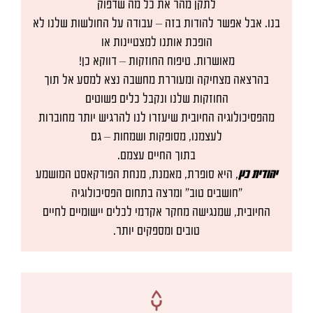
לתקן מהר את כל מה שדפוק
בנו. אבל אפשר להודות בזה – עבודה על החולשות שלנו לא
הופכת אותנו למצטיינות או
מאושרות. טיפוח החוזקות – דווקא כן!
בהרצאה מצחיקה ומעוררת מחשבה נצא למסע אל תוך
החוזקות שלנו ונקבל כלים פשוטים
מהפסיכולוגיה החיובית שיעזרו לנו להרגיש יותר מחוברות
לעצמנו, מסופקות ושמחות – גם
בתוך החיים עצמם.
יהודית כץ
, היא סופרת, מאמנת, מנחת הפודקאסט המושמע
״חושבים טוב״ ומרצה בתחום הפסיכולוגיה
החיובית, שמנגישה מחקר אקדמי לכלים יישומיים לחיים
טובים ומספקים יותר.