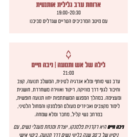
ארוחת ערב גלילית אותנטית
19:00-20:30
עם מיטב המרכיבים הטריים שגדלים סביבנו
לילה של אש ותנועה | ניבה חיים
21:00
ערב נשי סוחף ומלא אנרגיה לטינית, המשלב תנועה, קצב
וחיבור לגוף דרך מוזיקה, ריקוד ואווירה משחררת, חושנית
ומעצימה. במהלך המפגש המשתתפות יחוו תנועה חופשית,
לימוד מקצבים ואביזרים מעולם הפלמנקו והמחול הלטיני,
במרחב נשי קליל, מחבר ומלא שמחה.
ניבה חיים
היא רקדנית פלמנקו, יוצרת ומנחת מעגלי נשים, עם
ניסיון של כ־30 שנה בליווי נשים דרך תנועה, ביטוי אישי