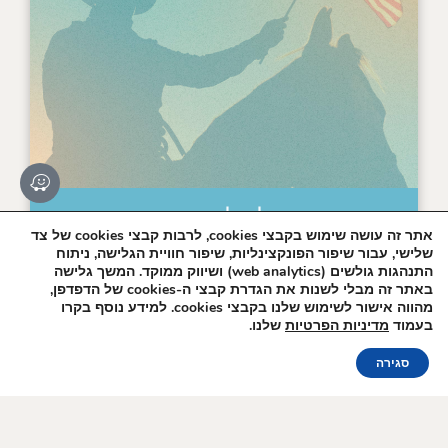
פסטיבל חלום אמריקאי
אתר זה עושה שימוש בקבצי cookies, לרבות קבצי cookies של צד
שלישי, עבור שיפור הפונקצינליות, שיפור חוויית הגלישה, ניתוח
התנהגות גולשים (web analytics) ושיווק ממוקד. המשך גלישה
הצטרפו לרשימת
האירוע מתקיים בתאריכים:
באתר זה מבלי לשנות את הגדרת קבצי ה-cookies של הדפדפן,
הדיוור שלנו!
מהווה אישור לשימוש שלנו בקבצי cookies. למידע נוסף בקרו
20-22.12.26
בעמוד
מדיניות הפרטיות
שלנו.
הזמנה אונליין
סגירה
פרטים נוספים