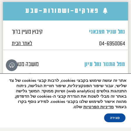
פארקים-ושמורות-טבע
קיבוץ מעיין ברוך
נחל שניר חצבאני
04-6950064
לאתר הבית
מושבה מטולה
מפל התנור נחל עיון
04-695-1519
לאתר הבית
אתר זה עושה שימוש בקבצי cookies, לרבות קבצי cookies של צד
שלישי, עבור שיפור הפונקצינליות, שיפור חוויית הגלישה, ניתוח
התנהגות גולשים (web analytics) ושיווק ממוקד. המשך גלישה
הצטרפו לרשימת
באתר זה מבלי לשנות את הגדרת קבצי ה-cookies של הדפדפן,
קיבוץ דן
תל דן
הדיוור שלנו!
מהווה אישור לשימוש שלנו בקבצי cookies. למידע נוסף בקרו
בעמוד
מדיניות הפרטיות
שלנו.
04-6951579
לאתר הבית
הזמנה אונליין
סגירה
קיבוץ הגושרים
מפל הבניאס