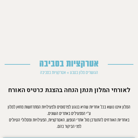
אטרקציות בסביבה
הגושרים מלון בטבע
»
אטרקציות בסביבה
לאורחי המלון תנתן הנחה בהצגת כרטיס האורח
המלון איננו נושא בכל אחריות שהיא בנוגע לפרסומים ולפעילויות המתרחשות מחוץ למלון
ע”י המפעילים באתרים השונים.
באחריות האורחים להתעדכן מול אתרי הנופש, האטרקציות, הפעילויות ומסלולי הטיולים
לפני הביקור בהם.