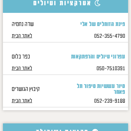
אטרקציות וטיולים
שדה נחמיה
פינת הזוחלים של אלי
052-355-4790
לאתר הבית
כפר בלום
עפרוני טיולים והרפתקאות
050-7510391
לאתר הבית
סיור עששיות סיפור תל
קיבוץ הגושרים
פאחר
052-239-9188
לאתר הבית