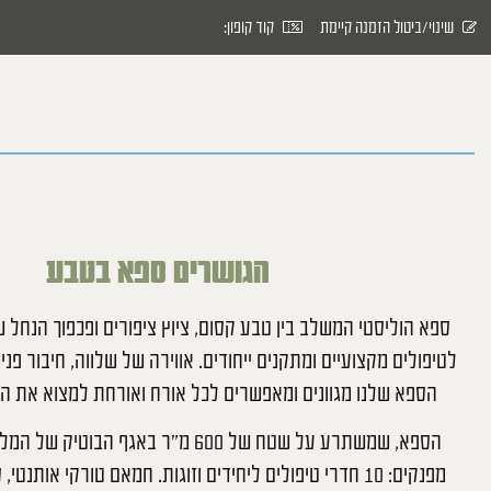
שינוי/ביטול הזמנה קיימת
קוד קופון:
הגושרים ספא בטבע
ספא הוליסטי המשלב בין טבע קסום, ציוץ ציפורים ופכפוך הנחל 
לטיפולים מקצועיים ומתקנים ייחודים. אווירה של שלווה, חיבור פני
הספא שלנו מגוונים ומאפשרים לכל אורח ואורחת למצוא את האי
הספא, שמשתרע על שטח של 600 מ”ר באגף הבוט
מפנקים: 10 חדרי טיפולים ליחידים וזוגות. חמאם טורקי אותנ