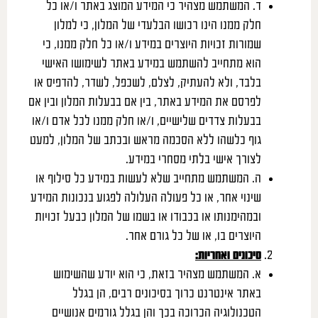
ד. המשתמש מצהיר כי המידע המוצג באתר ו/או כל
חלק ממנו הינו רכושו הבלעדי של המלון, כי למלון
שמורות זכויות היוצרים במידע ו/או כל חלק ממנו, כי
הוא מתחייב להשתמש במידע באתר לשימושו האישי
בלבד, ולא להעתיק, לצלם, לשכפל, לשדר, להדפיס או
לפרסם את המידע באתר, בין אם בבעלות המלון ובין אם
בבעלות צדדים שלישיים, ו/או חלק ממנו לכל אדם ו/או
גוף כלשהו ללא הסכמה מראש ובכתב של המלון, למעט
לצורך אישי בלתי מסחרי במידע.
ה. המשתמש מתחייב שלא לעשות במידע כל סילוף או
שינוי אחר, או כל פעולה העלולה לפגוע בנכונות המידע
ובמהימנותו או בכבודו או בשמו של המלון כבעל זכויות
היוצרים בו, או של כל גורם אחר.
סיכונים ואחריות
:
א. המשתמש מצהיר בזאת, כי הוא יודע שהשימוש
באתר אינטרנט כרוך בסיכונים רבים, הן בגלל
הטכנולוגיה הכרוכה בכך והן בגלל גורמים אנושיים