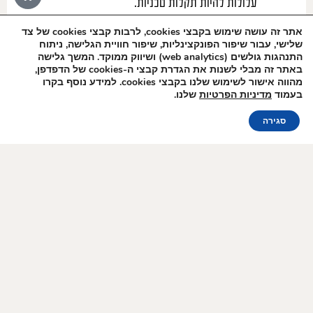
עלולות להיות תקלות טכניות.
המשתמש רשאי לעשות שימוש באתר זה לשם הזמנת
אתר זה עושה שימוש בקבצי cookies, לרבות קבצי cookies של צד
חדרים לצורך שימוש פרטי ולא על מנת למכור את
שלישי, עבור שיפור הפונקצינליות, שיפור חוויית הגלישה, ניתוח
התנהגות גולשים (web analytics) ושיווק ממוקד. המשך גלישה
הנופש המוצע ו/או את השירותים המוצעים לצד שלישי.
הצטרפו לרשימת
באתר זה מבלי לשנות את הגדרת קבצי ה-cookies של הדפדפן,
הדיוור שלנו!
8.
ביטול הזמנה
:
מהווה אישור לשימוש שלנו בקבצי cookies. למידע נוסף בקרו
בעמוד
מדיניות הפרטיות
שלנו.
לצורך ביטול הזמנה יש לפנות אל המלון בכל אחת מהדרכים
הזמנה אונליין
הבאות:
סגירה
א. באמצעות מסירת הודעה בדלפק הקבלה במלון
ב. בטלפון: שמספרו:04-6816000.
ג. באמצעות מכתב דואר רשום למלון: בכתובת:
הגושרים מלון בטבע, קיבוץ הגושרים ד.נ גליל עליון
מיקוד 12225.
ד. בדואר אלקטרוני בכתובת:
reservation@hagoshrim-hotel.co.il
.
ה. בפקס שמספרו: 04-6816002.
ו. באמצעות אתר האינטרנט של המלון:
https://www.hagoshrim-hotel.co.il/