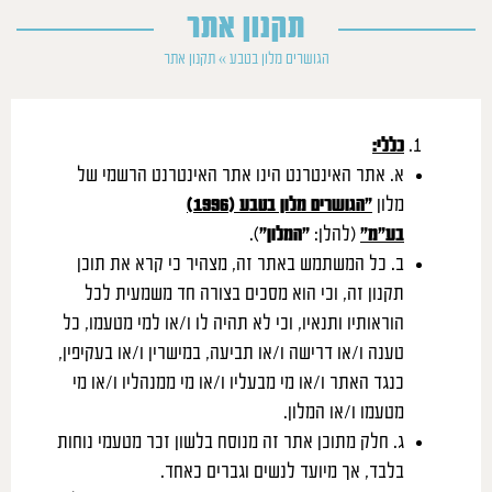
תקנון אתר
הגושרים מלון בטבע
»
תקנון אתר
כללי:
א. אתר האינטרנט הינו אתר האינטרנט הרשמי של
מלון
“הגושרים מלון בטבע (1996)
בע”מ”
(להלן:
“המלון”
).
ב. כל המשתמש באתר זה, מצהיר כי קרא את תוכן
תקנון זה, וכי הוא מסכים בצורה חד משמעית לכל
הוראותיו ותנאיו, וכי לא תהיה לו ו/או למי מטעמו, כל
טענה ו/או דרישה ו/או תביעה, במישרין ו/או בעקיפין,
כנגד האתר ו/או מי מבעליו ו/או מי ממנהליו ו/או מי
מטעמו ו/או המלון.
ג. חלק מתוכן אתר זה מנוסח בלשון זכר מטעמי נוחות
בלבד, אך מיועד לנשים וגברים כאחד.