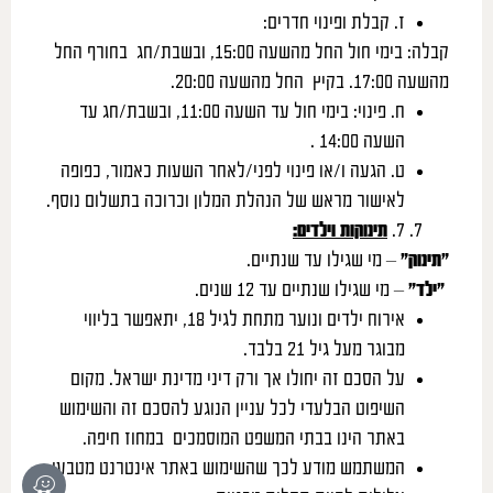
ז. קבלת ופינוי חדרים:
קבלה: בימי חול החל מהשעה 15:00, ובשבת/חג בחורף החל
מהשעה 17:00. בקיץ החל מהשעה 20:00.
ח. פינוי: בימי חול עד השעה 11:00, ובשבת/חג עד
השעה 14:00 .
ט. הגעה ו/או פינוי לפני/לאחר השעות כאמור, כפופה
לאישור מראש של הנהלת המלון וכרוכה בתשלום נוסף.
7.
תינוקות וילדים:
“תינוק”
– מי שגילו עד שנתיים.
“ילד”
– מי שגילו שנתיים עד 12 שנים.
אירוח ילדים ונוער מתחת לגיל 18, יתאפשר בליווי
מבוגר מעל גיל 21 בלבד.
על הסכם זה יחולו אך ורק דיני מדינת ישראל. מקום
השיפוט הבלעדי לכל עניין הנוגע להסכם זה והשימוש
באתר הינו בבתי המשפט המוסמכים במחוז חיפה.
המשתמש מודע לכך שהשימוש באתר אינטרנט מטבעו