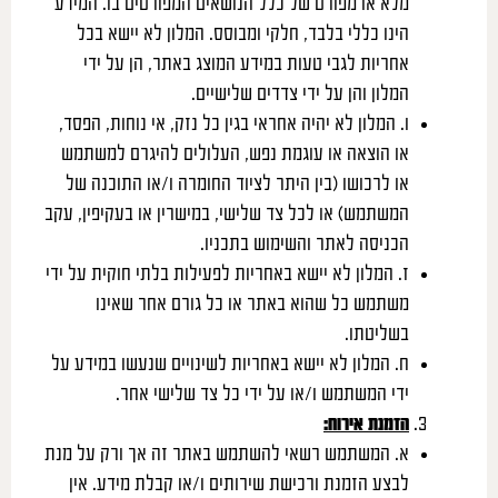
מלא או מפורט של כלל הנושאים המפורטים בו. המידע
הינו כללי בלבד, חלקי ומבוסס. המלון לא יישא בכל
אחריות לגבי טעות במידע המוצג באתר, הן על ידי
המלון והן על ידי צדדים שלישיים.
ו. המלון לא יהיה אחראי בגין כל נזק, אי נוחות, הפסד,
או הוצאה או עוגמת נפש, העלולים להיגרם למשתמש
או לרכושו (בין היתר לציוד החומרה ו/או התוכנה של
המשתמש) או לכל צד שלישי, במישרין או בעקיפין, עקב
הכניסה לאתר והשימוש בתכניו.
ז. המלון לא יישא באחריות לפעילות בלתי חוקית על ידי
משתמש כל שהוא באתר או כל גורם אחר שאינו
בשליטתו.
ח. המלון לא יישא באחריות לשינויים שנעשו במידע על
ידי המשתמש ו/או על ידי כל צד שלישי אחר.
הזמנת אירוח
:
א. המשתמש רשאי להשתמש באתר זה אך ורק על מנת
לבצע הזמנת ורכישת שירותים ו/או קבלת מידע. אין