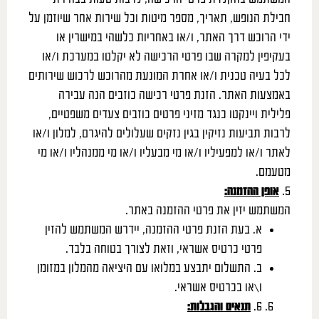
חבילת הנופש, תאריך, מספר מיטות וכל שירות אחר שיוזמן על
ידי הרוכש דרך האתר, ו/או באחריות כלשהי במישרין או
בעקיפין למקרה שבו פרטי הרכישה לא יקלטו במערכת ו/או
לכל בעיה טכנית ו/או אחרת המונעת מהרוכש לרכוש שירותים
באמצעות האתר. הזנת פרטי רכישה כוזבים הנה עבירה
פלילית ויינקטו כנגד מזיני פרטים כוזבים צעדים משפטיים,
לרבות תביעות נזיקין בגין נזקים שעלולים להיגרם, למלון ו/או
לאתר ו/או למפעיליו ו/או מי מבעליו ו/או מי ממנהליו ו/או מי
מטעמם.
5.
אופן ההזמנה
:
המשתמש יזין את פרטי ההזמנה באתר.
א. בעת הזנת פרטי ההזמנה, יידרש המשתמש להזין
פרטי כרטיס אשראי, וזאת לצורך בטוחה בלבד.
ב. התשלום יתבצע במלואו עם היציאה מהמלון במזומן
ו\או בכרטיס אשראי.
6.
תנאים והגבלות
: