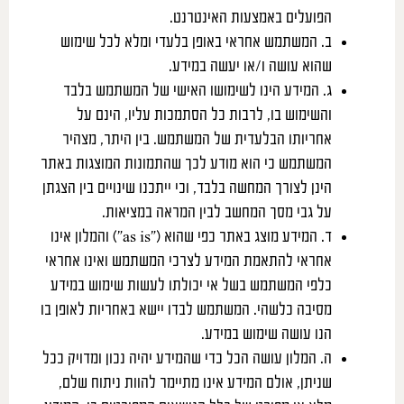
הפועלים באמצעות האינטרנט.
ב. המשתמש אחראי באופן בלעדי ומלא לכל שימוש
שהוא עושה ו/או יעשה במידע.
ג. המידע הינו לשימושו האישי של המשתמש בלבד
והשימוש בו, לרבות כל הסתמכות עליו, הינם על
אחריותו הבלעדית של המשתמש. בין היתר, מצהיר
המשתמש כי הוא מודע לכך שהתמונות המוצגות באתר
הינן לצורך המחשה בלבד, וכי ייתכנו שינויים בין הצגתן
על גבי מסך המחשב לבין המראה במציאות.
ד. המידע מוצג באתר כפי שהוא (“as is”) והמלון אינו
אחראי להתאמת המידע לצרכי המשתמש ואינו אחראי
כלפי המשתמש בשל אי יכולתו לעשות שימוש במידע
מסיבה כלשהי. המשתמש לבדו יישא באחריות לאופן בו
הנו עושה שימוש במידע.
ה. המלון עושה הכל כדי שהמידע יהיה נכון ומדויק ככל
שניתן, אולם המידע אינו מתיימר להוות ניתוח שלם,