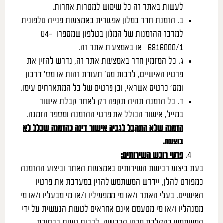
לעשות באתר זה כל שימוש למטרות אחרות.
ב. הזמנת חדר במלון אפשרית באמצעות פנייה טלפונית
למרכז ההזמנות של המלון בטלפון שמספרו 04-
6816000/1 או באמצעות אתר זה.
ג. כל המזמין חדר באמצעות אתר זה, נדרש להזין את
פרטיו האישיים, לרבות מס’ תעודת זהות או מס’ דרכון
ומס’ כרטיס אשראי, וכן פרטים של כל המתארחים עימו.
ד. כל הזמנה תהיה תקפה רק לאחר קבלת אישור
במייל, אישור הכולל את פרטי ההזמנה ומספר הזמנה.
הזמנה שלא התקבל לגביה אישור דינה כהזמנה שכלל לא
בוצעה.
פרטי רוכש השירותים
:
בעת ביצוע רכישת השירותים באמצעות האתר וביצוע ההזמנה
כמפורט להלן, יידרש המשתמש להזין במערכת את פרטיו
האישיים. בעלי האתר ו/או מי ממפעיליו ו/או מי מבעליו ו/או מי
ממנהליו ו/או מי מטעמם אינם אחראים לטעות הנעשית על ידי
המשתמש בהקלדת פרטי הרכישה, לרבות טעות בבחירת