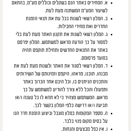
א. המחירים באתר הנם בשקלים וכוללים מע”מ, בהתאם
לשיעור המע”מ המשתנה מעת לעת.
ב. המלון רשאי לשנות בכל עת את תנאי הזמנת
החדרים ואת מחירי החבילות.
ג. המלון רשאי לשנות את תקנון האתר מעת לעת בלי
למסור על כך הודעה מראש למשתמש. המלון יפרסם
באתר את התנאים החדשים ותחילת תוקפם תהיה
במועד פרסומם.
ד. המלון רשאי לסגור את האתר ולשנות מעת לעת את
מבנהו, תוכנו, מראהו, היקפם וזמינותם של השירותים
והתכנים הניתנים בו, וכל היבט אחר הכרוך באתר
ותפעולו והכל ללא צורך להודיע למשתמש על כך
מראש. המשתמש מצהיר כי לא תהא לו כל טענה ו/או
תביעה ו/או דרישה כלפי המלון בקשר לכך.
ה. מספר המקומות במלון מוגבל וביצוע הזמנת חדר הנו
על בסיס מקום פנוי בלבד.
ו. אין כפל מבצעים והנחות.