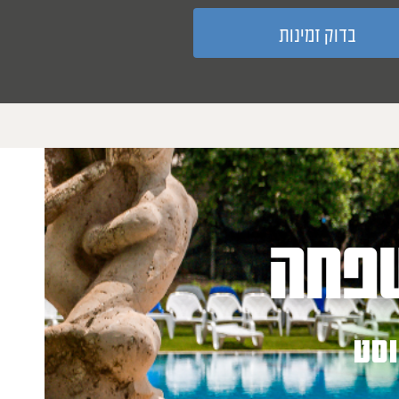
פחה
וסט