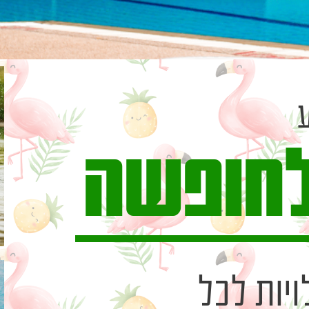
לחופשה
יות לכל