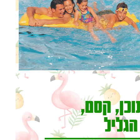
כן, קסם,
הגליל