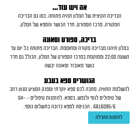
אה ויש עוד...
הבריכה הקיצית של המלון תהיה פתוחה. כמו גם הבריכה
המקורה, מרכז הספורט, חדר הכושר והספא של המלון.
בריכה, ספורט וסאונה
במלון תיהנו מבריכה מקורה ומחוממת. הבריכה פתוחה כל יום עד
השעה 22:00 וממוקמת במרכז הספורט של המלון, הכולל גם חדר
כושר מאובזר וסאונה יבשה
הגושרים ספא בטבע
להשלמת החוויה, מחכה לכם ספא יוקרתי ומפנק המציע מגוון רחב
של טיפולים לגוף ולנפש. בספא. להזמנות טיפולים – 04-
6816095/6 . הכניסה לספא כרוכה בתשלום נוסף.
להזמנת החבילה