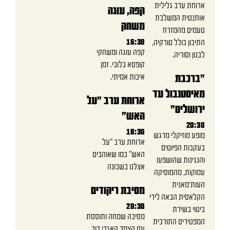
ארוחת ערב גלילית
קפה, עוגה
אותנטית המשלבת
משחק
טעמים מהמזרח
התיכון כולל טורקיה,
16:30
קפה עוגה ומשחקי
לבנון וסוריה.
קופסא בלובי. זמן
איכות אמיתי.
"ברכבת
מאיסטנבול עד
ארוחת ערב "על
ירושלים"
האש"
20:30
18:30
מופע מוזיקלי מרגש
ארוחת ערב “על
בעקבות הפיוטים
האש” כמו שאוהבים
והנגינות שהושפעו
אצלנו בשכונה
עמוקות, מהמוסיקה
העות׳מאנית
מסיבת ריקודים
הקלאסית הבאה לידי
20:30
ביטוי בשירת
מסיבה שמחה ותוססת
המפטירים התורכית
עם הצמד האגדי דוד