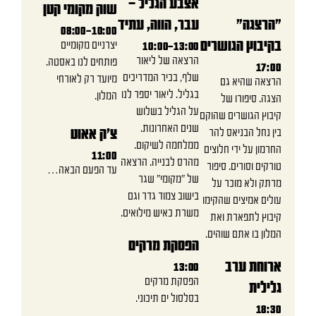
אצבע הגליל -
שוק מקומי קטן
"הרצגה"
עבר, הווה, עתיד
08:00-10:00
בקיבוץ הגושרים
יצרניים מקומיים
10:00-13:00
הרצאה של ליאור
פותחים לנו באסטה.
17:00
שלף, בכיר המדריכים
מיועד רק לאורחי
הרצאה שהיא גם
בגליל. ליאור יספר לנו
המלון.
הצגה. סיפורו של
על הגליל בשלוש
קיבוץ הגושרים שהוקם
שנים האחרונות.
בין נחל הבניאס להר
צ'ק אאוט
ממלחמה לשיקום.
החרמון על ידי חלוצים
11:00
מהרס לבנייה. הרצאה
טורקים וסורים. סיפור
עד הפעם הבאה…
של ״מקומי״ שגר
מרתק ולא מוכר על
בישוב צמוד גדר וגם
עולים אמיצים שהקימו
משרת כאיש מילואים.
קיבוץ לתפארת ואת
המלון בו אתם שוהים.
הפסקת מרקים
ארוחת ערב
13:00
הפסקת מרקים
גלילית
בסלסול ים תיכוני.
18:30