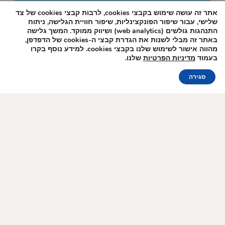
אתר זה עושה שימוש בקבצי cookies, לרבות קבצי cookies של צד
האירוע מתקיים בתאריכים:
שלישי, עבור שיפור הפונקצינליות, שיפור חוויית הגלישה, ניתוח
התנהגות גולשים (web analytics) ושיווק ממוקד. המשך גלישה
יולי – אוגוסט
הצטרפו לרשימת
באתר זה מבלי לשנות את הגדרת קבצי ה-cookies של הדפדפן,
הדיוור שלנו!
מהווה אישור לשימוש שלנו בקבצי cookies. למידע נוסף בקרו
בעמוד
מדיניות הפרטיות
שלנו.
פרטים נוספים
הזמנה אונליין
סגירה